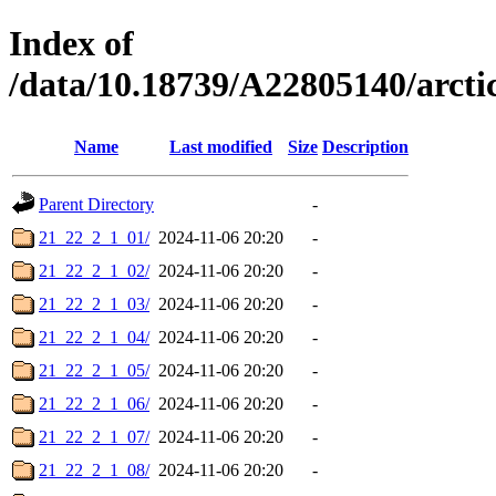
Index of
/data/10.18739/A22805140/arc
Name
Last modified
Size
Description
Parent Directory
-
21_22_2_1_01/
2024-11-06 20:20
-
21_22_2_1_02/
2024-11-06 20:20
-
21_22_2_1_03/
2024-11-06 20:20
-
21_22_2_1_04/
2024-11-06 20:20
-
21_22_2_1_05/
2024-11-06 20:20
-
21_22_2_1_06/
2024-11-06 20:20
-
21_22_2_1_07/
2024-11-06 20:20
-
21_22_2_1_08/
2024-11-06 20:20
-