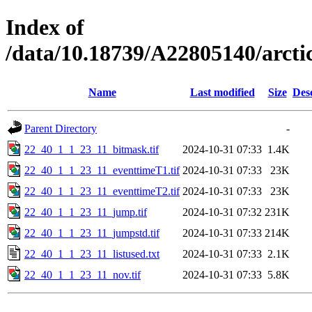
Index of
/data/10.18739/A22805140/arct
Name
Last modified
Size
Des
Parent Directory
-
22_40_1_1_23_11_bitmask.tif
2024-10-31 07:33
1.4K
22_40_1_1_23_11_eventtimeT1.tif
2024-10-31 07:33
23K
22_40_1_1_23_11_eventtimeT2.tif
2024-10-31 07:33
23K
22_40_1_1_23_11_jump.tif
2024-10-31 07:32
231K
22_40_1_1_23_11_jumpstd.tif
2024-10-31 07:33
214K
22_40_1_1_23_11_listused.txt
2024-10-31 07:33
2.1K
22_40_1_1_23_11_nov.tif
2024-10-31 07:33
5.8K