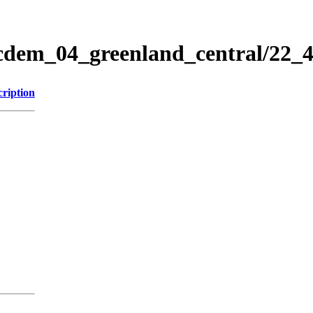
icdem_04_greenland_central/22
cription